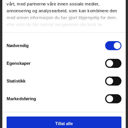
vårt, med partnerne våre innen sosiale medier,
Kontakt oss
annonsering og analysearbeid, som kan kombinere den
med annen informasjon du har gjort tilgjengelig for dem,
+47 91 31 25 46

eller som de har samlet inn gjennom din bruk av
rune@jonnylarsen.no

tjenestene deres.
Anbefalt Varmeinstallatør (AVI)
Samtykkevalg
Nødvendig
Et nettverk av rørleggerbedrifter
med vannbåren varme som satsingsområde.
Egenskaper
Vi leverer tjenester som:
> Installasjon av VVS-Utstyr
Statistikk
> Service på VVS-utstyr
> Anbefalt varmeinstallatør
> Sanitæranlegg
> Rehabilitering av baderom
Markedsføring
> Gulvvarmeanlegg
> Varmepumper
> Modernisering
> Nybygg og restaurering
Tillat alle