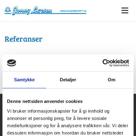
Referanser
For flere referanser se link!
mittanbud.no/JonnylarsenrørleggerbedriftAS
Samtykke
Detaljer
Om
Denne nettsiden anvender cookies
Vi bruker informasjonskapsler for å gi innhold og
Jonny Larsen Rørleggerbedrift AS
annonser et personlig preg, for å levere sosiale
Gml Riksv 177

mediefunksjoner og for å analysere trafikken vår. Vi deler
3058 Solbergmoen
Org. nr. NO 980 169 421 MVA
dessuten informasjon om hvordan du bruker nettstedet