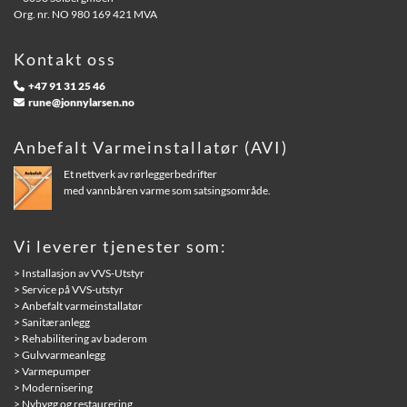
Org. nr. NO 980 169 421 MVA
Kontakt oss
+47 91 31 25 46

rune@jonnylarsen.no

Anbefalt Varmeinstallatør (AVI)
Et nettverk av rørleggerbedrifter
med vannbåren varme som satsingsområde.
Vi leverer tjenester som:
> Installasjon av VVS-Utstyr
> Service på VVS-utstyr
> Anbefalt varmeinstallatør
> Sanitæranlegg
> Rehabilitering av baderom
> Gulvvarmeanlegg
> Varmepumper
> Modernisering
> Nybygg og restaurering