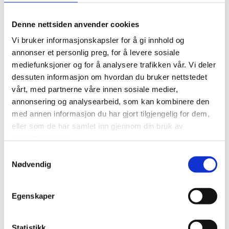
Gjøre det lettere for deg å navigere på nettstedet.
Gjøre det mulig for systemet å kjenne igjen faste brukere
Denne nettsiden anvender cookies
for å kunne tilpasse tjenestene.
Vi bruker informasjonskapsler for å gi innhold og
Iblant anvender vi tredjepartsinformasjonskapsler fra
annonser et personlig preg, for å levere sosiale
andre firma for å gjøre markedsundersøkelser og
mediefunksjoner og for å analysere trafikken vår. Vi deler
trafikkmålinger, og for å forbedre funksjonaliteten på
nettstedet.
dessuten informasjon om hvordan du bruker nettstedet
vårt, med partnerne våre innen sosiale medier,
annonsering og analysearbeid, som kan kombinere den
Slik forhindrer du at informasjonskapsler lagres
med annen informasjon du har gjort tilgjengelig for dem,
eller som de har samlet inn gjennom din bruk av
Du kan slette informasjonskapsler fra din harddisk når som
tjenestene deres.
helst, men dette gjør at dine personlige innstillinger forsvinner.
Du kan også endre innstillingene i din nettleser slik at den ikke
Samtykkevalg
Nødvendig
tillater at informasjonskapsler lagres på din harddisk. Dette gir
imidlertid dårligere funksjonalitet på visse websider, kan
forhindre tilgang til medlemssider og gjøre at deler av innhold
Egenskaper
og enkelte funksjoner ikke blir tilgjengelige.
Hvis du ikke ønsker å bli sporet av Google Analytics kan dette
Statistikk