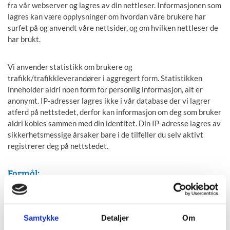
fra vår webserver og lagres av din nettleser. Informasjonen som
lagres kan være opplysninger om hvordan våre brukere har
surfet på og anvendt våre nettsider, og om hvilken nettleser de
har brukt.
Vi anvender statistikk om brukere og
trafikk/trafikkleverandører i aggregert form. Statistikken
inneholder aldri noen form for personlig informasjon, alt er
anonymt. IP-adresser lagres ikke i vår database der vi lagrer
atferd på nettstedet, derfor kan informasjon om deg som bruker
aldri kobles sammen med din identitet. Din IP-adresse lagres av
sikkerhetsmessige årsaker bare i de tilfeller du selv aktivt
registrerer deg på nettstedet.
Formål:
Utvikle og forbedre nettstedet gjennom å forstå hvordan
det anvendes.
Samtykke
Detaljer
Om
Beregne og rapportere brukerantall og trafikk.