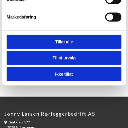
deaktiveres på adressen:
http://tools.google.com/dlpage/gaoptout
Markedsføring
Mer informasjon om hvordan du kan unngå informasjonskapsler
kan du lese på
www.allaboutcookies.org
.
Tillat alle
Til hovedsiden
Tillat utvalg
Ikke tillat
Jonny Larsen Rørleggerbedrift AS
Gml Riksv 177

3058 Solbergmoen